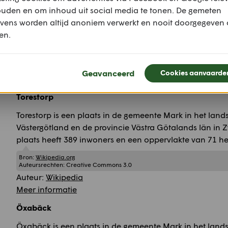
Falkenberg is de hoofdstad van de gemeente Falkenberg
ouden en om inhoud uit social media te tonen. De gemeten
landschap Halland en de provincie Hallands län. De pla
vens worden altijd anoniem verwerkt en nooit doorgegeven
inwoners en een oppervlakte van 1454 hectare.
en.
Bron:
Wikipedia.org
Auteursrechten:
Creative Commons 3.0
Auteur:
Wikipedia
Geavanceerd
Cookies aanvaarde
Meer informatie
Torestorp
Torestorp is een plaats in de gemeente Mark in het lan
Västergötland en de provincie Västra Götalands län in 
plaats heeft 389 inwoners en een oppervlakte van 71 he
Bron:
Wikipedia.org
Auteursrechten:
Creative Commons 3.0
Auteur:
Wikipedia
Meer informatie
Öxabäck
Öxabäck is een plaats in de gemeente Mark in het lan