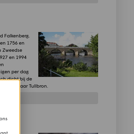
ad Falkenberg.
sen 1756 en
an Zweedse
1927 en 1994
en
igen per dag
ch dicht bij de
ernoemd naar Tullbron.
 ons
vant