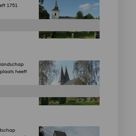
eft 1751
 landschap
plaats heeft
ndschap