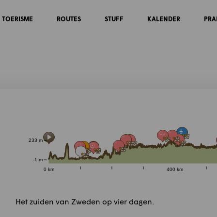
TOERISME
ROUTES
STUFF
KALENDER
PRA
233 m
-1 m
0 km
400 km
Het zuiden van Zweden op vier dagen.