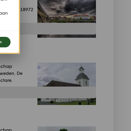
 in het
ats heeft 18972
 aan
n
dschap
Zweden. De
ctare.
dschap