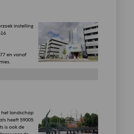
rzoek instelling
616
77 en vanaf
mies.
 het landschap
ats heeft 59005
s is ook de
 daar waar de