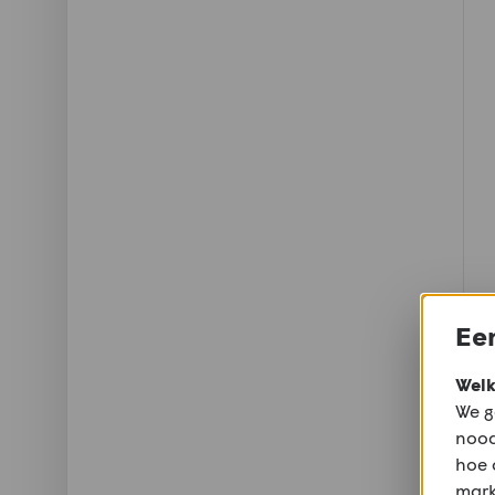
Een
Welk
We g
nood
hoe 
mark