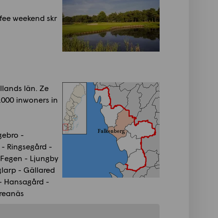
fee weekend skr
lands län. Ze
.000 inwoners in
gebro -
 - Ringsegård -
 Fegen - Ljungby
larp - Gällared
 - Hansagård -
kreanäs