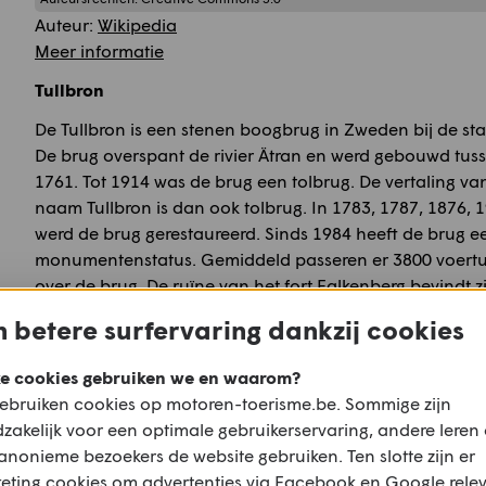
Auteur:
Wikipedia
Meer informatie
Tullbron
De Tullbron is een stenen boogbrug in Zweden bij de st
De brug overspant de rivier Ätran en werd gebouwd tus
1761. Tot 1914 was de brug een tolbrug. De vertaling v
naam Tullbron is dan ook tolbrug. In 1783, 1787, 1876, 
werd de brug gerestaureerd. Sinds 1984 heeft de brug e
monumentenstatus. Gemiddeld passeren er 3800 voertu
over de brug. De ruïne van het fort Falkenberg bevindt zi
brug. De high school Tullbroskolan vlak bij de brug is v
 betere surfervaring dankzij cookies
Bron:
Wikipedia.org
Auteursrechten:
Creative Commons 3.0
e cookies gebruiken we en waarom?
Auteur:
Wikipedia
ebruiken cookies op motoren-toerisme.be. Sommige zijn
Meer informatie
zakelijk voor een optimale gebruikerservaring, andere leren
anonieme bezoekers de website gebruiken. Ten slotte zijn er
Falkenberg
eting cookies om advertenties via Facebook en Google rele