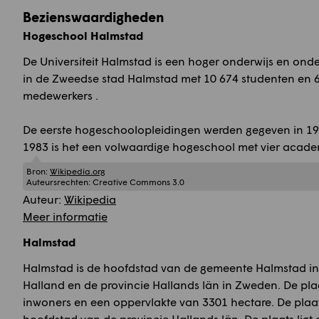
Bezienswaardigheden
Hogeschool Halmstad
De Universiteit Halmstad is een hoger onderwijs en onde
in de Zweedse stad Halmstad met 10 674 studenten en 
medewerkers .
De eerste hogeschoolopleidingen werden gegeven in 19
1983 is het een volwaardige hogeschool met vier acade
Bron:
Wikipedia.org
Auteursrechten:
Creative Commons 3.0
Auteur:
Wikipedia
Meer informatie
Halmstad
Halmstad is de hoofdstad van de gemeente Halmstad in
Halland en de provincie Hallands län in Zweden. De pla
inwoners en een oppervlakte van 3301 hectare. De plaat
hoofdstad van de provincie Hallands län. De plaats ligt