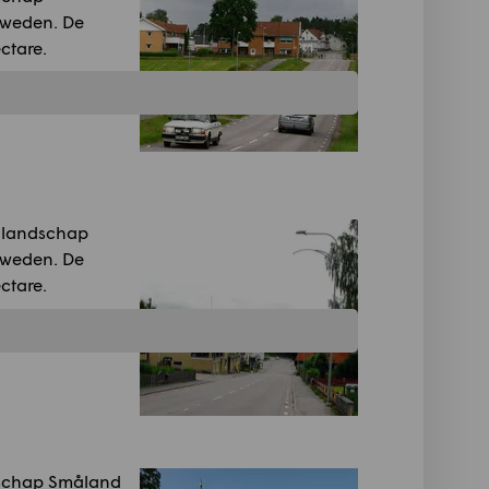
Zweden. De
ctare.
t landschap
Zweden. De
ctare.
ndschap Småland