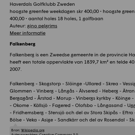
Haverdals Golfklubb Zweden
hoogste greenfee weekdagen skr 400,00 • hoogste green
400,00 • aantal holes 18 holes, 1 golfbaan
Auteur:
gino pelgrims
Meer informatie
Falkenberg
Falkenberg is een Zweedse gemeente in de provincie Hal
heeft een totale oppervlakte van 1839,7 km² en telde 40
2007.
Falkenberg - Skogstorp - Slöinge -Ullared - Skrea - Vessi
Glommen - Vinberg - Långås - Älvsered - Heberg - Ätran
Bergagård - Årstad - Morup - Vinbergs kyrkby - Köinge -
- Okome - Källsjö - Fagered - Olofsbo - Långasand - Ugg
- Fridhemsberg - Stensjö och del av Stora Skipås - Eftra
Bölse - Veka - Asige - Sandkärr och del av Rosendal - S
Bron:
Wikipedia.org
Auteursrechten:
Creative Commons 3.0