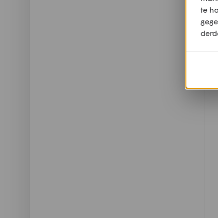
te h
gege
derd