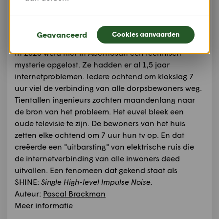
Auteur:
Wikipedia
Meer informatie
Geavanceerd
Cookies aanvaarden
Aberhosan
In 2020 werd hier in Aberhosan een technisch
mysterie opgelost. Ze hadden er al 1,5 jaar
internetproblemen. Iedere ochtend om klokslag 7
uur viel de verbinding van alle dorpsbewoners weg.
Tientallen ingenieurs zochten maandenlang naar
de bron van het probleem. Het euvel bleek een
oude televisie te zijn. De bewoners van het huis
zetten elke ochtend om 7 uur hun tv op. En dat
creëerde een "uitbarsting" van elektrische ruis die
de internetverbinding van alle inwoners deed
uitvallen. Een fenomeen dat gekend staat als
SHINE:
Single High-level Impulse Noise.
Auteur:
Pascal Brackman
Meer informatie