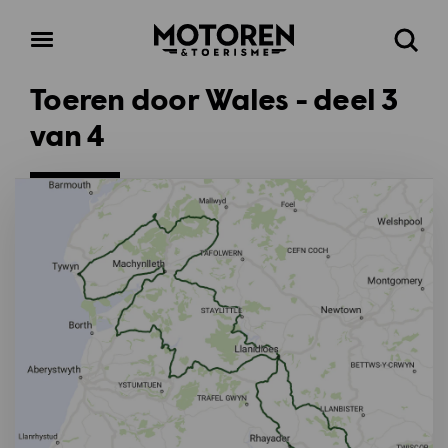
Homepage
Open
Zoeke
menu
Toeren door Wales - deel 3
van 4