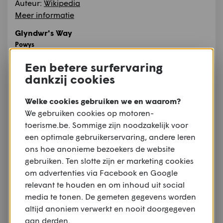
Auteur:
Wikipedia
Meer informatie
Glyndwr's Way
Powys
Het pad is genoemd
Een betere surfervaring
naar de Walesmen:
dankzij cookies
Owain Glyndwr, zijnde
een vrijheidsstrijder
Welke cookies gebruiken we en waarom?
voor Wales. Hij is
We gebruiken cookies op motoren-
geboren in 1359. Zoon
toerisme.be. Sommige zijn noodzakelijk voor
van Gryffydd Fychan.
een optimale gebruikerservaring, andere leren
Na met de Engelsen te hebben samengewerkt
ons hoe anonieme bezoekers de website
kwam daar in 1410 een einde aan en werd hij een
gebruiken. Ten slotte zijn er marketing cookies
"Guerrillas". Dit samen met zijn zoon Maredudd. Hij
om advertenties via Facebook en Google
is overleden op 20 september 1415 in Monnington-
relevant te houden en om inhoud uit social
on-Wye.
media te tonen. De gemeten gegevens worden
altijd anoniem verwerkt en nooit doorgegeven
Bron:
Wikipedia.org
Auteursrechten:
Creative Commons 3.0
aan derden.