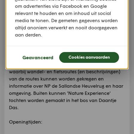
om advertenties via Facebook en Google
de Holterberg (in NP de
relevant te houden en om inhoud uit social
Sallandse Heuvelrug)
media te tonen. De gemeten gegevens worden
heeft meer dan 1000
altijd anoniem verwerkt en nooit doorgegeven
Europese vogels en
aan derden.
zoogdieren. 12
Levensgrote diorama's
waarbij het lijkt alsof je midden in de natuur staat.
Het museum is rolstoeltoegankelijk, heeft een
Geavanceerd
Cookies aanvaarden
invalidetoilet, kadoshop en een Informatie bali
waarbij wandel- en fietsroutes (en beschrijvingen)
van de routes kunnen worden gekregen en
informatie over NP de Sallandse Heuvelrug en haar
omgeving. Buiten kunnen 'Nature Experience'
tochten worden gemaakt in het bos van Daantje
Das.
Openingtijden: