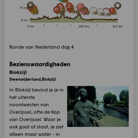
75 m
-6 m
0 km
200 km
327 km
Ronde van Nederland dag 4
Bezienswaardigheden
Blokzijl
Steenwijkerland,Blokzijl
In Blokzijl bevind je je in
het uiterste
noordwesten van
Overijssel, ofte de Kop
van Overijssel. Waar je
ook gaat of staat, je ziet
alleen maar water - in