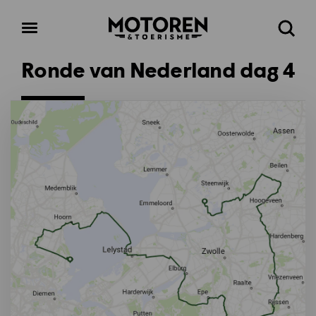
Homepage
Open
Zoeke
menu
Ronde van Nederland dag 4