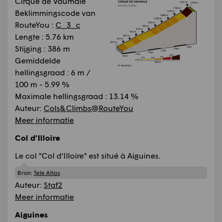
Cirque de Vaumale
Beklimmingscode van
RouteYou :
C_3_c
Lengte : 5.76 km
Stijging : 386 m
Gemiddelde
hellingsgraad : 6 m /
100 m - 5.99 %
Maximale hellingsgraad : 13.14 %
Auteur:
Cols&Climbs@RouteYou
Meer informatie
Col d'Illoire
Le col "Col d'Illoire" est situé à Aiguines.
Bron:
Tele Atlas
Auteur:
Staf2
Meer informatie
Aiguines