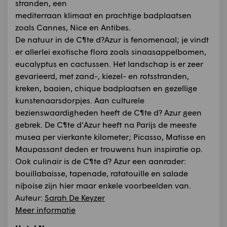
stranden, een
mediterraan klimaat en prachtige badplaatsen
zoals Cannes, Nice en Antibes.
De natuur in de C¶te d?Azur is fenomenaal; je vindt
er allerlei exotische flora zoals sinaasappelbomen,
eucalyptus en cactussen. Het landschap is er zeer
gevarieerd, met zand-, kiezel- en rotsstranden,
kreken, baaien, chique badplaatsen en gezellige
kunstenaarsdorpjes. Aan culturele
bezienswaardigheden heeft de C¶te d? Azur geen
gebrek. De C¶te d'Azur heeft na Parijs de meeste
musea per vierkante kilometer; Picasso, Matisse en
Maupassant deden er trouwens hun inspiratie op.
Ook culinair is de C¶te d? Azur een aanrader:
bouillabaisse, tapenade, ratatouille en salade
niþoise zijn hier maar enkele voorbeelden van.
Auteur:
Sarah De Keyzer
Meer informatie