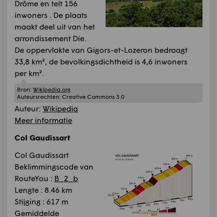
Drôme en telt 156
inwoners . De plaats
maakt deel uit van het
arrondissement Die.
De oppervlakte van Gigors-et-Lozeron bedraagt
33,8 km², de bevolkingsdichtheid is 4,6 inwoners
per km².
Bron:
Wikipedia.org
Auteursrechten:
Creative Commons 3.0
Auteur:
Wikipedia
Meer informatie
Col Gaudissart
Col Gaudissart
Beklimmingscode van
RouteYou :
B_2_b
Lengte : 8.46 km
Stijging : 617 m
Gemiddelde