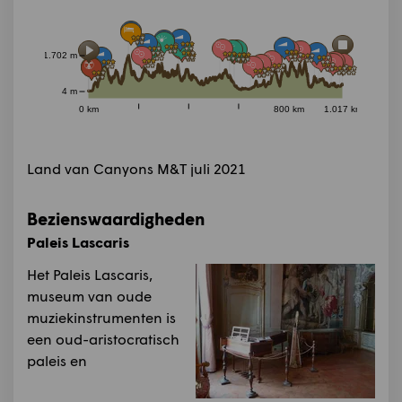
1.702 m
4 m
0 km
800 km
1.017 km
Land van Canyons M&T juli 2021
Bezienswaardigheden
Paleis Lascaris
Het Paleis Lascaris,
museum van oude
muziekinstrumenten is
een oud-aristocratisch
paleis en