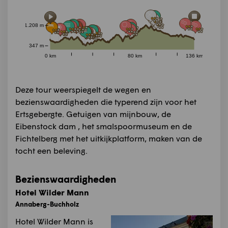
1.208 m
347 m
0 km
80 km
136 km
Deze tour weerspiegelt de wegen en
bezienswaardigheden die typerend zijn voor het
Ertsgebergte. Getuigen van mijnbouw, de
Eibenstock dam , het smalspoormuseum en de
Fichtelberg met het uitkijkplatform, maken van de
tocht een beleving.
Bezienswaardigheden
Hotel Wilder Mann
Annaberg-Buchholz
Hotel Wilder Mann is