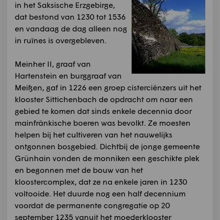
in het Saksische Erzgebirge,
dat bestond van 1230 tot 1536
en vandaag de dag alleen nog
in ruïnes is overgebleven.
Meinher II, graaf van
Hartenstein en burggraaf van
Meißen, gaf in 1226 een groep cisterciënzers uit het
klooster Sittichenbach de opdracht om naar een
gebied te komen dat sinds enkele decennia door
mainfränkische boeren was bevolkt. Ze moesten
helpen bij het cultiveren van het nauwelijks
ontgonnen bosgebied. Dichtbij de jonge gemeente
Grünhain vonden de monniken een geschikte plek
en begonnen met de bouw van het
kloostercomplex, dat ze na enkele jaren in 1230
voltooide. Het duurde nog een half decennium
voordat de permanente congregatie op 20
september 1235 vanuit het moederklooster