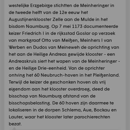
westelijke Erzgebirge stichtten de Meinheringer in
de tweede helft van de 12e eeuw het
Augustijnenklooster Zelle aan de Mulde in het
bisdom Naumburg. Op 7 mei 1173 documenteerde
keizer Friedrich I in de rijksstad Goslar op verzoek
van markgraaf Otto van Meißen, Meinhers I van
Werben en Dudos van Meineweh de oprichting van
het aan de Heilige Andreas gewijde klooster - een
Andreaskruis siert het wapen van de Meinheringer -
en de Heilige Drie-eenheid. Van de oprichter
ontving het 60 Neubruch-hoven in het Pleißenland.
Terwijl de keizer de geschonken hoven als vrij
eigendom aan het klooster overdroeg, deed de
bisschop van Naumburg afstand van de
bisschopsbelasting. De 60 hoven zijn daarmee te
lokaliseren in de dorpen Schlema, Aue, Bockau en
Lauter, waar het klooster later parochierechten
bezat.