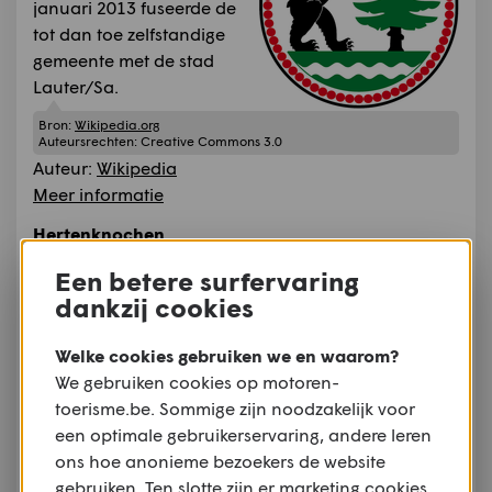
januari 2013 fuseerde de
tot dan toe zelfstandige
gemeente met de stad
Lauter/Sa.
Bron:
Wikipedia.org
Auteursrechten:
Creative Commons 3.0
Auteur:
Wikipedia
Meer informatie
Hertenknochen
Erzgebirgskreis
Een betere surfervaring
De hertsknof is een van
dankzij cookies
de lagere bergen die het
dal bij Aue omringen.
Welke cookies gebruiken we en waarom?
Hij is 517 meter hoog.
We gebruiken cookies op motoren-
Zijn hellingen zijn deels
toerisme.be. Sommige zijn noodzakelijk voor
bebost, deels met
een optimale gebruikerservaring, andere leren
volkstuintjes en kleine
ons hoe anonieme bezoekers de website
woonhuizen bebouwd. Hij behoort tot het
gebruiken. Ten slotte zijn er marketing cookies