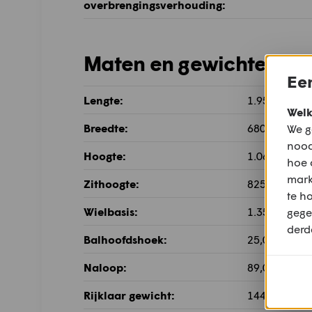
overbrengingsverhouding:
Maten en gewichten
Een
Lengte:
1.955 mm
Welk
Breedte:
680 mm
We g
nood
Hoogte:
1.065 mm
hoe 
mark
Zithoogte:
825 mm
te h
Wielbasis:
1.355 mm
gege
derd
Balhoofdshoek:
25,0°
Naloop:
89,0 mm
Rijklaar gewicht:
144 kg