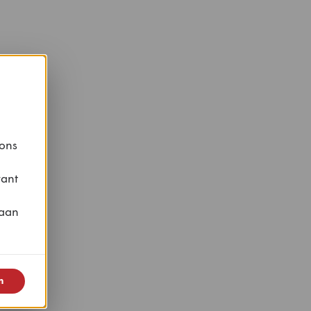
 ons
vant
 aan
n