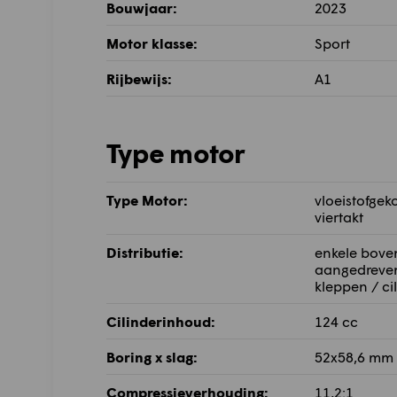
Bouwjaar:
2023
Motor klasse:
Sport
Rijbewijs:
A1
Type motor
Type Motor:
vloeistofgek
viertakt
Distributie:
enkele boven
aangedreven
kleppen / ci
Cilinderinhoud:
124 cc
Boring x slag:
52x58,6 mm
Compressieverhouding:
11,2:1