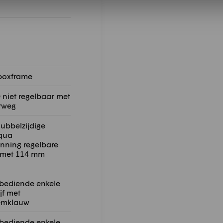
aboxframe
niet regelbaar met
rweg
ubbelzijdige
qua
nning regelbare
met 114 mm
 bediende enkele
jf met
emklauw
 bediende enkele