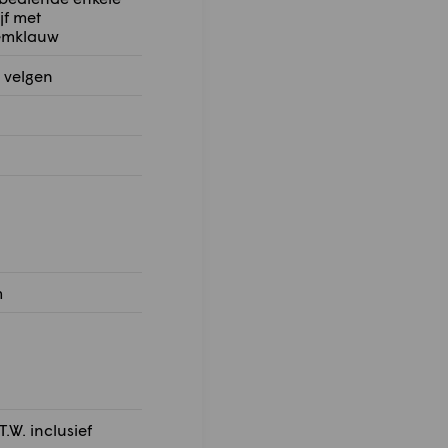
jf met
emklauw
 velgen
m
T.W. inclusief