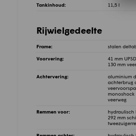
Tankinhoud:
11,5 l
Rijwielgedeelte
Frame:
stalen delt
Voorvering:
41 mm UPSD 
130 mm vee
Achtervering:
aluminium d
achterbrug 
veervoorspa
monoshock 
veerweg
Remmen voor:
hydraulisch
292 mm schi
tweezuigerr
Remmen achter:
hydraulisch