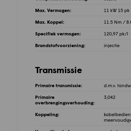
Max. Vermogen:
11 kW 15 pk
Max. Koppel:
11.5 Nm / 8
Specifiek vermogen:
120,97 pk/l
Brandstofvoorziening:
injectie
Transmissie
Primaire transmissie:
d.m.v. tandw
Primaire
3,042
overbrengingsverhouding:
Koppeling:
kabelbedien
meervoudige