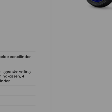
oelde eencilinder
liggende ketting
 nokassen, 4
linder