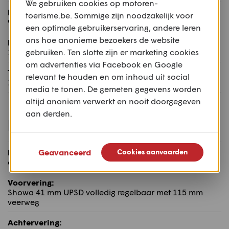
We gebruiken cookies op motoren-
Naloop:
toerisme.be. Sommige zijn noodzakelijk voor
97,8 mm
een optimale gebruikerservaring, andere leren
ons hoe anonieme bezoekers de website
Rijklaar gewicht:
gebruiken. Ten slotte zijn er marketing cookies
189 kg
om advertenties via Facebook en Google
Tankinhoud:
relevant te houden en om inhoud uit social
15 l
media te tonen. De gemeten gegevens worden
altijd anoniem verwerkt en nooit doorgegeven
aan derden.
Rijwielgedeelte
Geavanceerd
Cookies aanvaarden
Frame:
aluminium twin spar
Voorvering:
Showa 41 mm UPSD volledig regelbaar met 115 mm
veerweg
Achtervering: