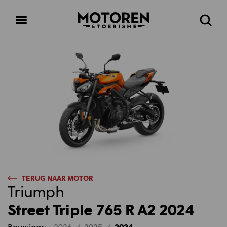
Homepage
Open
Zoeke
menu
TERUG NAAR MOTOR
Triumph
Street Triple 765 R A2 2024
Bouwjaar:
2026
/
2025
/
2024