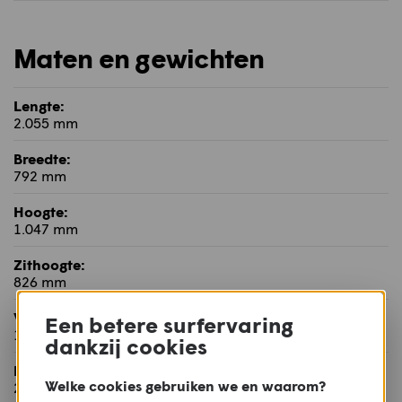
Maten en gewichten
Lengte:
2.055 mm
Breedte:
792 mm
Hoogte:
1.047 mm
Zithoogte:
826 mm
Wielbasis:
Een betere surfervaring
1.402 mm
dankzij cookies
Balhoofdshoek:
Welke cookies gebruiken we en waarom?
23,7°