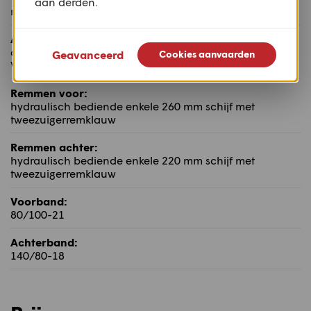
aan derden.
regelbaar met 300 mm veerweg
Achtervering:
aluminium dubbelzijdige achterbrug volledig regelbare
Geavanceerd
Cookies aanvaarden
WP PDS monoshock met 310 mm veerweg
Remmen voor:
hydraulisch bediende enkele 260 mm schijf met
tweezuigerremklauw
Remmen achter:
hydraulisch bediende enkele 220 mm schijf met
tweezuigerremklauw
Voorband:
80/100-21
Achterband:
140/80-18