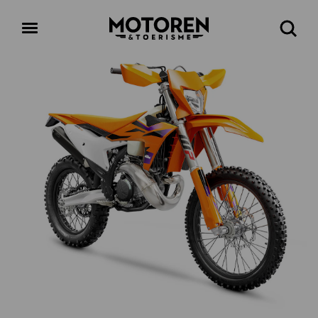
Homepage
Open
Zoeke
menu