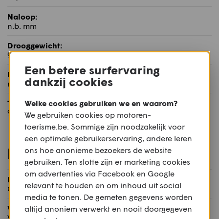
Naloop:
n.b. mm
Drooggewicht:
96,8 | 103 | 103 kg
Een betere surfervaring
Maximum toelaatbaar gewicht:
dankzij cookies
n.b. kg
Welke cookies gebruiken we en waarom?
Tankinhoud:
9 l
We gebruiken cookies op motoren-
toerisme.be. Sommige zijn noodzakelijk voor
een optimale gebruikerservaring, andere leren
Rijwielgedeelte
ons hoe anonieme bezoekers de website
gebruiken. Ten slotte zijn er marketing cookies
om advertenties via Facebook en Google
Frame:
relevant te houden en om inhoud uit social
Chroom-Molybdeen
media te tonen. De gemeten gegevens worden
Voorvering:
altijd anoniem verwerkt en nooit doorgegeven
WP XPLOR 48 mm UPSD qua in- en uitgaande demping