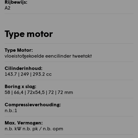
Rijbewijs:
A2
Type motor
Type Motor:
vloeistofgekoelde eencilinder tweetakt
Cilinderinhoud:
143.7 | 249 | 293.2 cc
Boring x slag:
58 | 66,4 | 72x54,5 | 72 | 72 mm
Compressieverhouding:
n.b.:1
Max. Vermogen:
n.b. kW n.b. pk / n.b. opm