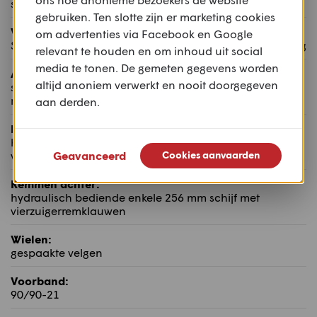
stalen diamantframe
gebruiken. Ten slotte zijn er marketing cookies
Voorvering:
om advertenties via Facebook en Google
Showa 43 mm UPSD niet regelbaar met 190 mm veerweg
relevant te houden en om inhoud uit social
media te tonen. De gemeten gegevens worden
Achtervering:
altijd anoniem verwerkt en nooit doorgegeven
stalen dubbelzijdige achterbrug qua veervoorspanning
regelbare monoshock met 190 mm veerweg
aan derden.
Remmen voor:
hydraulisch bediende dubbele 310 mm schijf met
vierzuigerremklauwen
Geavanceerd
Cookies aanvaarden
Remmen achter:
hydraulisch bediende enkele 256 mm schijf met
vierzuigerremklauwen
Wielen:
gespaakte velgen
Voorband:
90/90-21