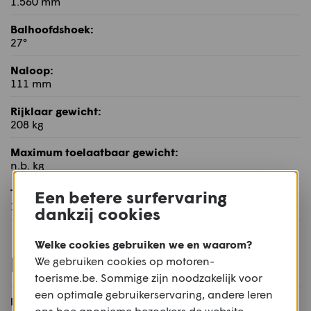
1.560 mm
Balhoofdshoek:
27°
Naloop:
111 mm
Rijklaar gewicht:
208 kg
Maximum toelaatbaar gewicht:
n.b. kg
Tankinhoud:
Een betere surfervaring
16,9 l
dankzij cookies
Welke cookies gebruiken we en waarom?
Rijwielgedeelte
We gebruiken cookies op motoren-
toerisme.be. Sommige zijn noodzakelijk voor
een optimale gebruikerservaring, andere leren
Frame:
ons hoe anonieme bezoekers de website