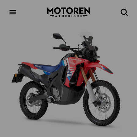
Homepage
Open
Zoeke
menu