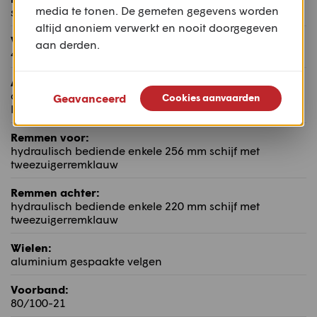
media te tonen. De gemeten gegevens worden
stalen dubbel wiegframe
altijd anoniem verwerkt en nooit doorgegeven
Voorvering:
aan derden.
43 mm UPSD met 250 mm veerweg
Achtervering:
aluminium dubbelzijdige achterbrug volledig regelbare
Geavanceerd
Cookies aanvaarden
Prolink monoshock met 240 mm veerweg
Remmen voor:
hydraulisch bediende enkele 256 mm schijf met
tweezuigerremklauw
Remmen achter:
hydraulisch bediende enkele 220 mm schijf met
tweezuigerremklauw
Wielen:
aluminium gespaakte velgen
Voorband:
80/100-21