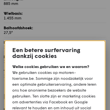
885 mm
Wielbasis:
1.455 mm
Balhoofdshoek:
27,5°
Naloop:
109 mm
Een betere surfervaring
dankzij cookies
Rijklaar gewicht:
153 kg
Welke cookies gebruiken we en waarom?
Tankinhoud:
We gebruiken cookies op motoren-
12,8 l
toerisme.be. Sommige zijn noodzakelijk voor
een optimale gebruikerservaring, andere leren
ons hoe anonieme bezoekers de website
Rijwielgedeelte
gebruiken. Ten slotte zijn er marketing cookies
om advertenties via Facebook en Google
relevant te houden en om inhoud uit social
Frame: