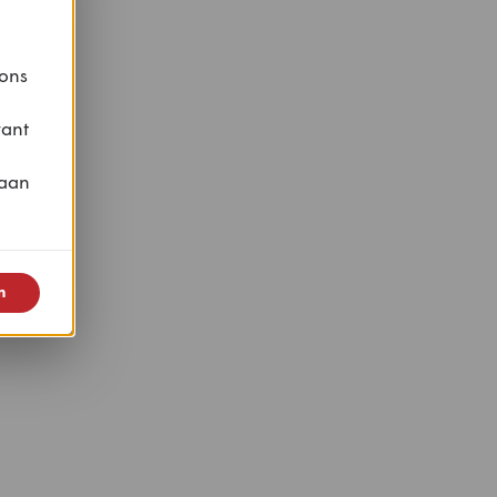
 ons
vant
 aan
n