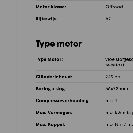
Motor klasse:
Offroad
Rijbewijs:
A2
Type motor
Type Motor:
vloeistofgek
tweetakt
Cilinderinhoud:
249 cc
Boring x slag:
66x72 mm
Compressieverhouding:
n.b.:1
Max. Vermogen:
n.b. kW n.b.
Max. Koppel:
n.b. Nm / n