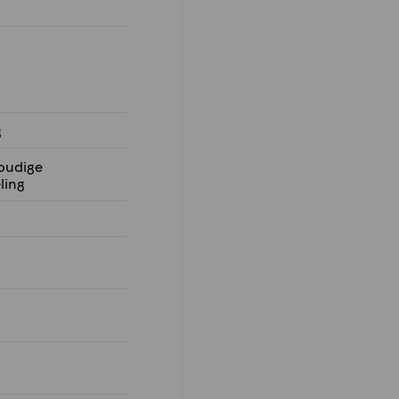
g
oudige
ling