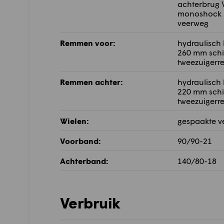
achterbrug
monoshock 
veerweg
Remmen voor:
hydraulisch
260 mm schi
tweezuigerr
Remmen achter:
hydraulisch
220 mm schi
tweezuigerr
Wielen:
gespaakte v
Voorband:
90/90-21
Achterband:
140/80-18
Verbruik