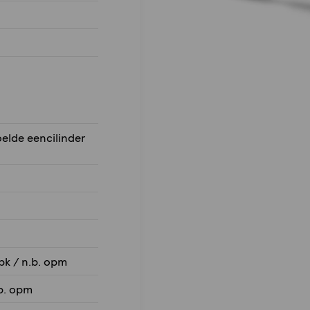
oelde eencilinder
 pk / n.b. opm
.b. opm