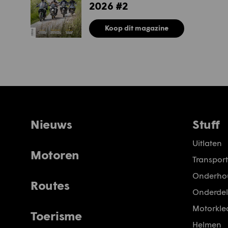
2026 #2
Koop dit magazine
Nieuws
Stuff
Uitlaten
Motoren
Transport
Onderho
Routes
Onderdel
Motorkled
Toerisme
Helmen