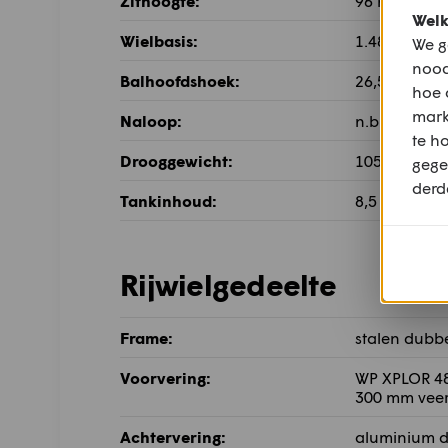
Zithoogte:
96 mm
Welk
Wielbasis:
1.487 mm
We g
nood
Balhoofdshoek:
26,5°
hoe 
mark
Naloop:
n.b. mm
te h
Drooggewicht:
105 kg
gege
derd
Tankinhoud:
8,5 l
Rijwielgedeelte
Frame:
stalen dubb
Voorvering:
WP XPLOR 4
300 mm vee
Achtervering:
aluminium d