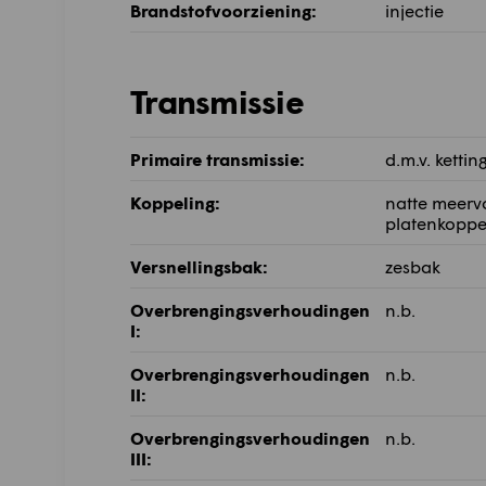
Brandstofvoorziening:
injectie
Transmissie
Primaire transmissie:
d.m.v. kettin
Koppeling:
natte meerv
platenkoppe
Versnellingsbak:
zesbak
Overbrengingsverhoudingen
n.b.
I:
Overbrengingsverhoudingen
n.b.
II:
Overbrengingsverhoudingen
n.b.
III: