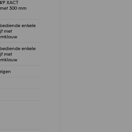
 WP XACT
met 300 mm
 bediende enkele
jf met
emklauw
 bediende enkele
jf met
emklauw
elgen