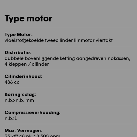
Type motor
Type Motor:
vloeistofgekoelde tweecilinder lijnmotor viertakt
Distributie:
dubbele bovenliggende ketting aangedreven nokassen,
4 kleppen / cilinder
Cilinderinhoud:
486 cc
Boring x slag:
n.b.xn.b. mm
Compressieverhouding:
n.b.:1
Max. Vermogen:
35 kW 48 pk / 8.500 opm