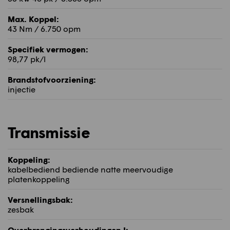
Max. Koppel:
43 Nm / 6.750 opm
Specifiek vermogen:
98,77 pk/l
Brandstofvoorziening:
injectie
Transmissie
Koppeling:
kabelbediend bediende natte meervoudige
platenkoppeling
Versnellingsbak:
zesbak
Overbrengingsverhoudingen I: