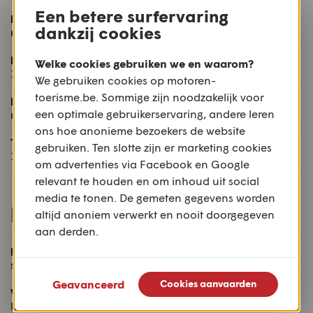
Een betere surfervaring
Naloop:
dankzij cookies
n.b. mm
Drooggewicht:
Welke cookies gebruiken we en waarom?
180 kg
We gebruiken cookies op motoren-
toerisme.be. Sommige zijn noodzakelijk voor
Maximum toelaatbaar gewicht:
een optimale gebruikerservaring, andere leren
n.b. kg
ons hoe anonieme bezoekers de website
Tankinhoud:
gebruiken. Ten slotte zijn er marketing cookies
13,5 l
om advertenties via Facebook en Google
relevant te houden en om inhoud uit social
media te tonen. De gemeten gegevens worden
Rijwielgedeelte
altijd anoniem verwerkt en nooit doorgegeven
aan derden.
Frame:
stalen buizenframe
Geavanceerd
Cookies aanvaarden
Voorvering:
KYB UPSD niet regelbaar met n.b. mm veerweg