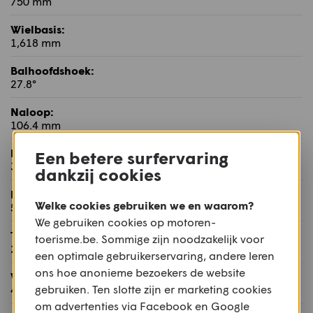
750 mm
Wielbasis:
1,618 mm
Balhoofdshoek:
27.8°
Naloop:
106.4 mm
Rijklaar gewicht:
Een betere surfervaring
367 kg
dankzij cookies
Maximum toelaatbaar gewicht:
Welke cookies gebruiken we en waarom?
520 kg
We gebruiken cookies op motoren-
Tankinhoud:
toerisme.be. Sommige zijn noodzakelijk voor
26.5 l
een optimale gebruikerservaring, andere leren
ons hoe anonieme bezoekers de website
Vermogen batterij:
gebruiken. Ten slotte zijn er marketing cookies
4 kWh
om advertenties via Facebook en Google