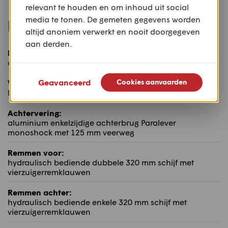
relevant te houden en om inhoud uit social
media te tonen. De gemeten gegevens worden
Rijwielgedeelte
altijd anoniem verwerkt en nooit doorgegeven
aan derden.
Frame:
aluminium brugframe
Geavanceerd
Cookies aanvaarden
Voorvering:
BMW met 115 mm veerweg
Achtervering:
aluminium enkelzijdige achterbrug Paralever
monoshock met 125 mm veerweg
Remmen voor:
hydraulisch bediende dubbele 320 mm schijf met
vierzuigerremklauwen
Remmen achter:
hydraulisch bediende enkele 320 mm schijf met
vierzuigerremklauwen