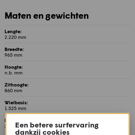
Maten en gewichten
Lengte:
2.220 mm
Breedte:
965 mm
Hoogte:
n.b. mm
Zithoogte:
860 mm
Wielbasis:
1.525 mm
Balhoofdshoek:
Een betere surfervaring
26,7°
dankzij cookies