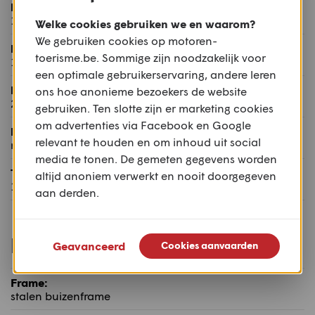
Naloop:
113,3 mm
Welke cookies gebruiken we en waarom?
We gebruiken cookies op motoren-
Drooggewicht:
toerisme.be. Sommige zijn noodzakelijk voor
187 kg
een optimale gebruikerservaring, andere leren
Rijklaar gewicht:
ons hoe anonieme bezoekers de website
204 kg
gebruiken. Ten slotte zijn er marketing cookies
om advertenties via Facebook en Google
Maximum toelaatbaar gewicht:
relevant te houden en om inhoud uit social
n.b. kg
media te tonen. De gemeten gegevens worden
Tankinhoud:
altijd anoniem verwerkt en nooit doorgegeven
18 l
aan derden.
Rijwielgedeelte
Geavanceerd
Cookies aanvaarden
Frame:
stalen buizenframe