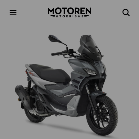
Homepage
Open
Zoeke
menu