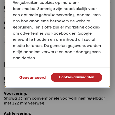
We gebruiken cookies op motoren-
Rijklaar gewicht:
toerisme.be. Sommige zijn noodzakelijk voor
144 kg
een optimale gebruikerservaring, andere leren
ons hoe anonieme bezoekers de website
Maximum toelaatbaar gewicht:
gebruiken. Ten slotte zijn er marketing cookies
n.b. kg
om advertenties via Facebook en Google
Tankinhoud:
relevant te houden en om inhoud uit social
9 l
media te tonen. De gemeten gegevens worden
altijd anoniem verwerkt en nooit doorgegeven
aan derden.
Rijwielgedeelte
Geavanceerd
Cookies aanvaarden
Frame:
stalen dubbel wiegframe
Voorvering:
Showa 33 mm conventionele voorvork niet regelbaar
met 122 mm veerweg
Achtervering: