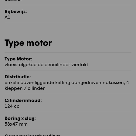
Rijbewijs:
A1
Type motor
Type Motor:
vloeistofgekoelde eencilinder viertakt
Distributie:
enkele bovenliggende ketting aangedreven nokassen, 4
kleppen / cilinder
Cilinderinhoud:
124 cc
Boring x slag:
58x47 mm
Compressieverhouding: