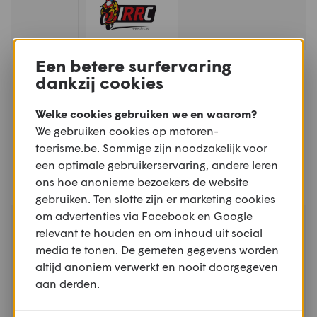
Een betere surfervaring
ZA - ZO
MOTORSPORT
08.08 -
dankzij cookies
Internationale Motorcross van de
09.08
Keiheuvel - Balen
Welke cookies gebruiken we en waarom?
KEIHEUVEL, BALEN, ANTWERPEN
We gebruiken cookies op motoren-
toerisme.be. Sommige zijn noodzakelijk voor
een optimale gebruikerservaring, andere leren
ons hoe anonieme bezoekers de website
gebruiken. Ten slotte zijn er marketing cookies
om advertenties via Facebook en Google
ZO
TREFFEN
relevant te houden en om inhoud uit social
09.08
Mirakeltreffen - Waregem
media te tonen. De gemeten gegevens worden
WAREGEM, WEST-VLAANDEREN
altijd anoniem verwerkt en nooit doorgegeven
aan derden.