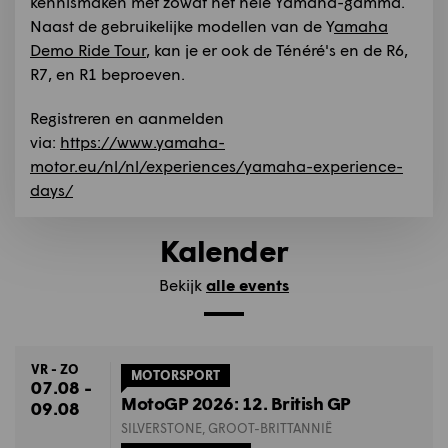
kennismaken met zowat het hele Yamaha-gamma.
Naast de gebruikelijke modellen van de Y
amaha
Demo Ride Tour
, kan je er ook de Ténéré's en de R6,
R7, en R1 beproeven.
Registreren en aanmelden
via:
https://www.yamaha-
motor.eu/nl/nl/experiences/yamaha-experience-
days/
Kalender
Bekijk
alle events
VR - ZO
MOTORSPORT
07.08 -
MotoGP 2026: 12. British GP
09.08
SILVERSTONE, GROOT-BRITTANNIË