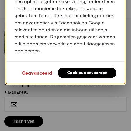
een optimale gebruikerservaring, andere leren
ons hoe anonieme bezoekers de website
gebruiken. Ten slotte zijn er marketing cookies
om advertenties via Facebook en Google
MAGAZINE
relevant te houden en om inhoud uit social
Motoren & Toerisme
media te tonen. De gemeten gegevens worden
2026 #2
altijd anoniem verwerkt en nooit doorgegeven
aan derden.
Koop dit magazine
Geavanceerd
Cookies aanvaarden
Schrijf je in voor onze nieuwsbrief
E-MAILADRES
Inschrijven