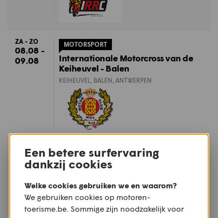
ZA - ZO
MOTORSPORT
08.08 -
Internationale Motorcross van de
09.08
Keiheuvel - Balen
KEIHEUVEL, BALEN, ANTWERPEN
ZO
Een betere surfervaring
TREFFEN
09.08
dankzij cookies
Mirakeltreffen - Waregem
WAREGEM, WEST-VLAANDEREN
Welke cookies gebruiken we en waarom?
We gebruiken cookies op motoren-
toerisme.be. Sommige zijn noodzakelijk voor