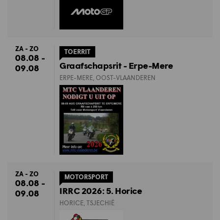
ZA - ZO
TOERRIT
08.08 -
Graafschapsrit - Erpe-Mere
09.08
ERPE-MERE, OOST-VLAANDEREN
ZA - ZO
MOTORSPORT
08.08 -
IRRC 2026: 5. Horice
09.08
HORICE, TSJECHIË