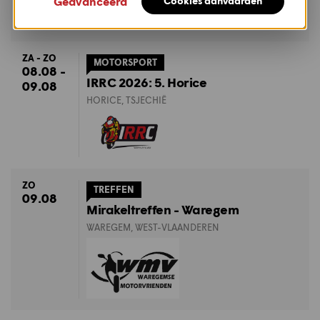
Geavanceerd
Cookies aanvaarden
ZA - ZO
MOTORSPORT
08.08 -
IRRC 2026: 5. Horice
09.08
HORICE, TSJECHIË
ZO
TREFFEN
09.08
Mirakeltreffen - Waregem
WAREGEM, WEST-VLAANDEREN