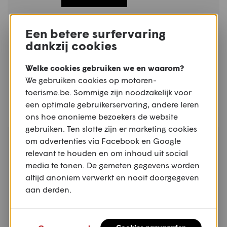
ZA - ZO
MOTORSPORT
Een betere surfervaring
08.08 -
dankzij cookies
Internationale Motorcross van de
09.08
Keiheuvel - Balen
Welke cookies gebruiken we en waarom?
KEIHEUVEL, BALEN, ANTWERPEN
We gebruiken cookies op motoren-
toerisme.be. Sommige zijn noodzakelijk voor
een optimale gebruikerservaring, andere leren
ons hoe anonieme bezoekers de website
gebruiken. Ten slotte zijn er marketing cookies
ZA - ZO
om advertenties via Facebook en Google
TOERRIT
08.08 -
relevant te houden en om inhoud uit social
Graafschapsrit - Erpe-Mere
09.08
media te tonen. De gemeten gegevens worden
ERPE-MERE, OOST-VLAANDEREN
altijd anoniem verwerkt en nooit doorgegeven
aan derden.