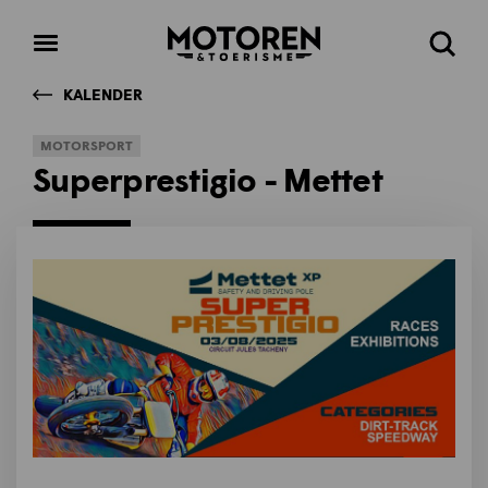
Homepage
Open
Zoeke
menu
KALENDER
MOTORSPORT
Superprestigio - Mettet