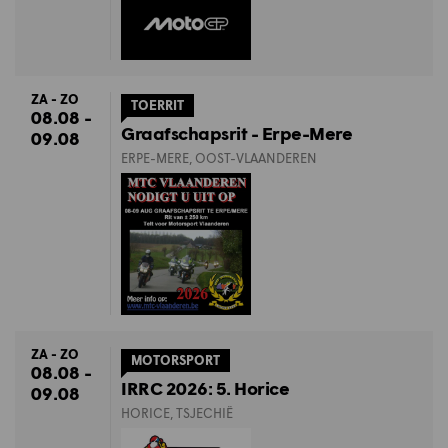
ZA - ZO
TOERRIT
08.08 -
Graafschapsrit - Erpe-Mere
09.08
ERPE-MERE, OOST-VLAANDEREN
ZA - ZO
MOTORSPORT
08.08 -
IRRC 2026: 5. Horice
09.08
HORICE, TSJECHIË