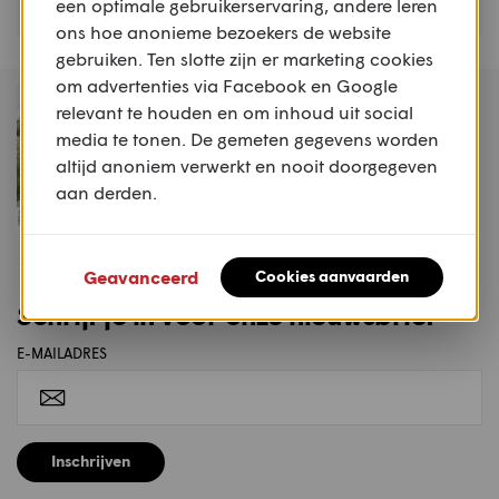
een optimale gebruikerservaring, andere leren
ons hoe anonieme bezoekers de website
gebruiken. Ten slotte zijn er marketing cookies
om advertenties via Facebook en Google
MAGAZINE
relevant te houden en om inhoud uit social
Motoren & Toerisme
media te tonen. De gemeten gegevens worden
2026 #2
altijd anoniem verwerkt en nooit doorgegeven
aan derden.
Koop dit magazine
Geavanceerd
Cookies aanvaarden
Schrijf je in voor onze nieuwsbrief
E-MAILADRES
Inschrijven