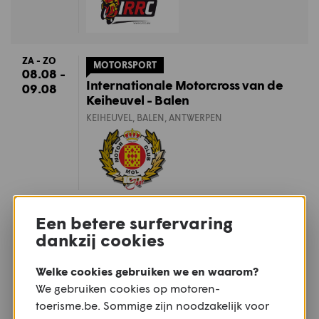
ZA - ZO
MOTORSPORT
08.08 -
Internationale Motorcross van de
09.08
Keiheuvel - Balen
KEIHEUVEL, BALEN, ANTWERPEN
ZO
Een betere surfervaring
TREFFEN
09.08
dankzij cookies
Mirakeltreffen - Waregem
WAREGEM, WEST-VLAANDEREN
Welke cookies gebruiken we en waarom?
We gebruiken cookies op motoren-
toerisme.be. Sommige zijn noodzakelijk voor