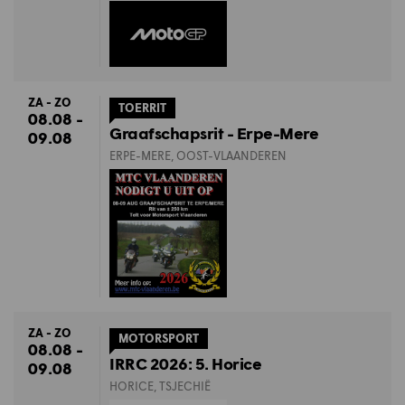
ZA - ZO
TOERRIT
08.08 -
Graafschapsrit - Erpe-Mere
09.08
ERPE-MERE, OOST-VLAANDEREN
ZA - ZO
MOTORSPORT
08.08 -
IRRC 2026: 5. Horice
09.08
HORICE, TSJECHIË