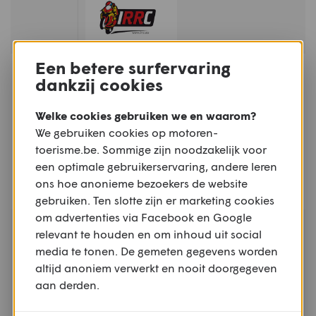
Een betere surfervaring
ZA - ZO
MOTORSPORT
dankzij cookies
08.08 -
Internationale Motorcross van de
09.08
Keiheuvel - Balen
Welke cookies gebruiken we en waarom?
KEIHEUVEL, BALEN, ANTWERPEN
We gebruiken cookies op motoren-
toerisme.be. Sommige zijn noodzakelijk voor
een optimale gebruikerservaring, andere leren
ons hoe anonieme bezoekers de website
gebruiken. Ten slotte zijn er marketing cookies
om advertenties via Facebook en Google
ZO
TREFFEN
relevant te houden en om inhoud uit social
09.08
Mirakeltreffen - Waregem
media te tonen. De gemeten gegevens worden
altijd anoniem verwerkt en nooit doorgegeven
WAREGEM, WEST-VLAANDEREN
aan derden.