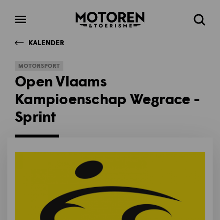
Homepage
Open
Zoeke
menu
KALENDER
MOTORSPORT
Open Vlaams
Kampioenschap Wegrace -
Sprint