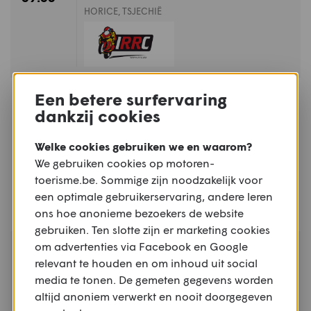
HORICE, TSJECHIË
ZA - ZO
Een betere surfervaring
MOTORSPORT
08.08 -
dankzij cookies
Internationale Motorcross van de
09.08
Keiheuvel - Balen
Welke cookies gebruiken we en waarom?
KEIHEUVEL, BALEN, ANTWERPEN
We gebruiken cookies op motoren-
toerisme.be. Sommige zijn noodzakelijk voor
een optimale gebruikerservaring, andere leren
ons hoe anonieme bezoekers de website
gebruiken. Ten slotte zijn er marketing cookies
om advertenties via Facebook en Google
ZA - ZO
TOERRIT
08.08 -
relevant te houden en om inhoud uit social
Graafschapsrit - Erpe-Mere
09.08
media te tonen. De gemeten gegevens worden
ERPE-MERE, OOST-VLAANDEREN
altijd anoniem verwerkt en nooit doorgegeven