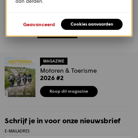
aan derden.
Geavanceerd
Cookies aanvaarden
MAGAZINE
Motoren & Toerisme
2026 #2
Koop dit magazine
Schrijf je in voor onze nieuwsbrief
E-MAILADRES