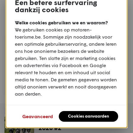
Een betere surfervaring
KEIHEUVEL, BALEN, ANTWERPEN
dankzij cookies
Welke cookies gebruiken we en waarom?
We gebruiken cookies op motoren-
toerisme.be. Sommige zijn noodzakelijk voor
ZO
een optimale gebruikerservaring, andere leren
TREFFEN
09.08
ons hoe anonieme bezoekers de website
Mirakeltreffen - Waregem
gebruiken. Ten slotte zijn er marketing cookies
WAREGEM, WEST-VLAANDEREN
om advertenties via Facebook en Google
relevant te houden en om inhoud uit social
media te tonen. De gemeten gegevens worden
altijd anoniem verwerkt en nooit doorgegeven
aan derden.
MAGAZINE
Geavanceerd
Cookies aanvaarden
Motoren & Toerisme
2026 #2