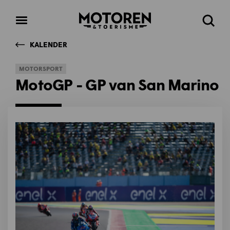
Homepage
Open
Zoeke
menu
KALENDER
MOTORSPORT
MotoGP - GP van San Marino