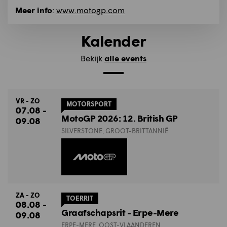
Meer info
:
www.motogp.com
Kalender
Bekijk
alle events
VR - ZO
MOTORSPORT
07.08 -
MotoGP 2026: 12. British GP
09.08
SILVERSTONE, GROOT-BRITTANNIË
ZA - ZO
TOERRIT
08.08 -
Graafschapsrit - Erpe-Mere
09.08
ERPE-MERE, OOST-VLAANDEREN