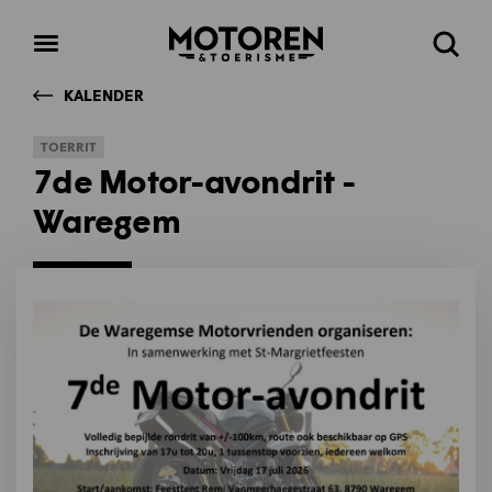
Homepage
Open
Zoeke
menu
KALENDER
TOERRIT
7de Motor-avondrit -
Waregem