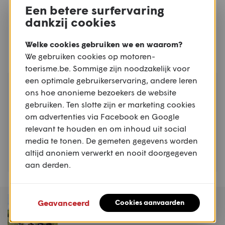
Keiheuvel - Balen
Een betere surfervaring
KEIHEUVEL, BALEN, ANTWERPEN
dankzij cookies
Welke cookies gebruiken we en waarom?
We gebruiken cookies op motoren-
toerisme.be. Sommige zijn noodzakelijk voor
een optimale gebruikerservaring, andere leren
ZO
TREFFEN
ons hoe anonieme bezoekers de website
09.08
Mirakeltreffen - Waregem
gebruiken. Ten slotte zijn er marketing cookies
WAREGEM, WEST-VLAANDEREN
om advertenties via Facebook en Google
relevant te houden en om inhoud uit social
media te tonen. De gemeten gegevens worden
altijd anoniem verwerkt en nooit doorgegeven
aan derden.
MAGAZINE
Geavanceerd
Cookies aanvaarden
Motoren & Toerisme