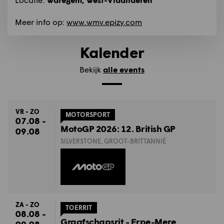
Meer info op:
www.wmv.epizy.com
Kalender
Bekijk
alle events
VR - ZO
MOTORSPORT
07.08 -
MotoGP 2026: 12. British GP
09.08
SILVERSTONE, GROOT-BRITTANNIË
ZA - ZO
TOERRIT
08.08 -
Graafschapsrit - Erpe-Mere
09.08