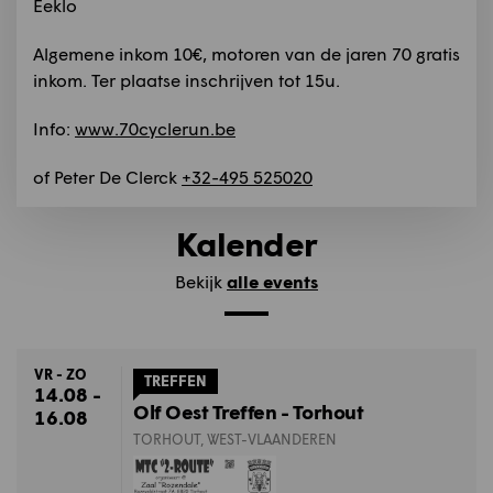
Eeklo
Algemene inkom 10€, motoren van de jaren 70 gratis
inkom. Ter plaatse inschrijven tot 15u.
Info:
www.70cyclerun.be
of Peter De Clerck
+32-495 525020
Kalender
Bekijk
alle events
VR - ZO
TREFFEN
14.08 -
Olf Oest Treffen - Torhout
16.08
TORHOUT, WEST-VLAANDEREN