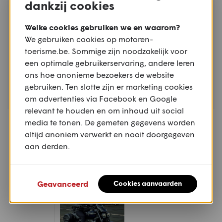
dankzij cookies
ROLLEGEM, KORTRIJK, WEST-VLAANDEREN
Welke cookies gebruiken we en waarom?
We gebruiken cookies op motoren-
toerisme.be. Sommige zijn noodzakelijk voor
een optimale gebruikerservaring, andere leren
ons hoe anonieme bezoekers de website
gebruiken. Ten slotte zijn er marketing cookies
om advertenties via Facebook en Google
relevant te houden en om inhoud uit social
VR
media te tonen. De gemeten gegevens worden
TOERRIT
21.08
altijd anoniem verwerkt en nooit doorgegeven
Avondrit KMAC Menen
aan derden.
MENEN, WEST-VLAANDEREN
Geavanceerd
Cookies aanvaarden