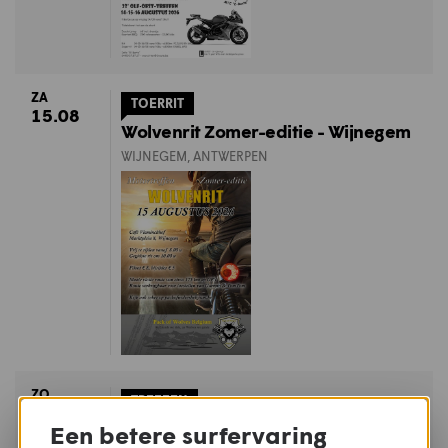
ZA
TOERRIT
15.08
Wolvenrit Zomer-editie - Wijnegem
WIJNEGEM, ANTWERPEN
ZO
TREFFEN
16.08
45ste Krabbentreffen - Rollegem
Een betere surfervaring