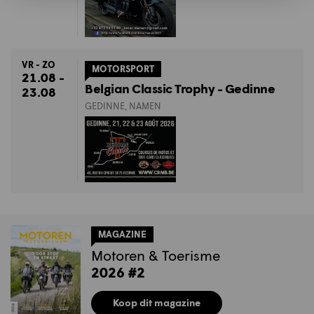
VR - ZO
MOTORSPORT
21.08 -
Belgian Classic Trophy - Gedinne
23.08
GEDINNE, NAMEN
MAGAZINE
Motoren & Toerisme
2026 #2
Koop dit magazine