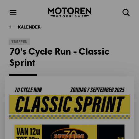
Homepage
Open
Zoeke
menu
KALENDER
TREFFEN
70's Cycle Run - Classic
Sprint