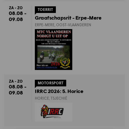
ZA - ZO
TOERRIT
08.08 -
Graafschapsrit - Erpe-Mere
09.08
ERPE-MERE, OOST-VLAANDEREN
ZA - ZO
MOTORSPORT
08.08 -
IRRC 2026: 5. Horice
09.08
HORICE, TSJECHIË