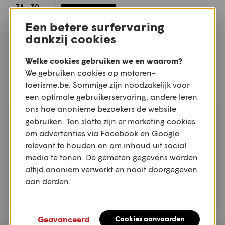
ZA - ZO
MOTORSPORT
08.08 -
Internationale Motorcross van de
Een betere surfervaring
09.08
Keiheuvel - Balen
dankzij cookies
KEIHEUVEL, BALEN, ANTWERPEN
Welke cookies gebruiken we en waarom?
We gebruiken cookies op motoren-
toerisme.be. Sommige zijn noodzakelijk voor
een optimale gebruikerservaring, andere leren
ons hoe anonieme bezoekers de website
ZO
gebruiken. Ten slotte zijn er marketing cookies
TREFFEN
09.08
om advertenties via Facebook en Google
Mirakeltreffen - Waregem
relevant te houden en om inhoud uit social
WAREGEM, WEST-VLAANDEREN
media te tonen. De gemeten gegevens worden
altijd anoniem verwerkt en nooit doorgegeven
aan derden.
Geavanceerd
Cookies aanvaarden