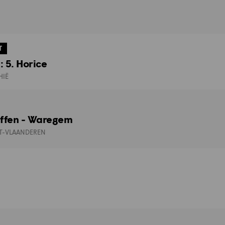
T
 5. Horice
HIË
effen - Waregem
T-VLAANDEREN