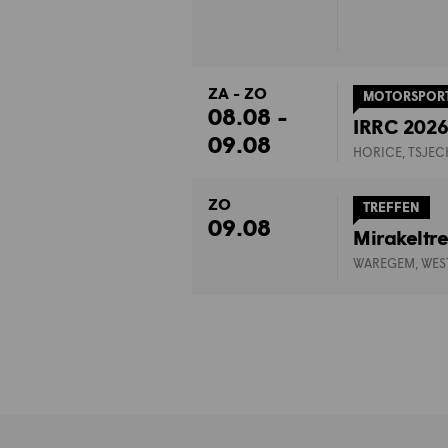
ZA - ZO
MOTORSPOR
08.08 -
IRRC 2026:
09.08
HORICE, TSJEC
ZO
TREFFEN
09.08
Mirakeltr
WAREGEM, WES