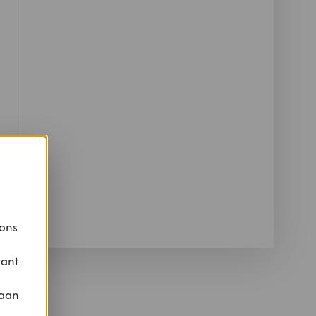
 ons
vant
 aan