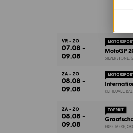
VR - ZO
MOTORSPOR
07.08 -
MotoGP 20
09.08
SILVERSTONE, 
ZA - ZO
MOTORSPOR
08.08 -
Internatio
09.08
KEIHEUVEL, BA
ZA - ZO
TOERRIT
08.08 -
Graafscha
09.08
ERPE-MERE, O