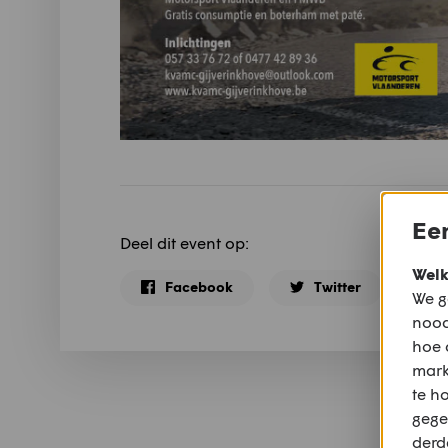
Een
Deel dit event op:
Welk
Facebook
Twitter
We g
nood
hoe 
mark
te h
gege
derd