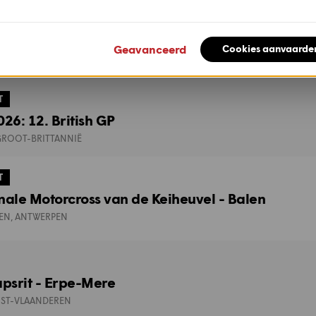
Bekijk
alle events
Geavanceerd
Cookies aanvaarde
T
26: 12. British GP
GROOT-BRITTANNIË
T
nale Motorcross van de Keiheuvel - Balen
LEN, ANTWERPEN
psrit - Erpe-Mere
OST-VLAANDEREN